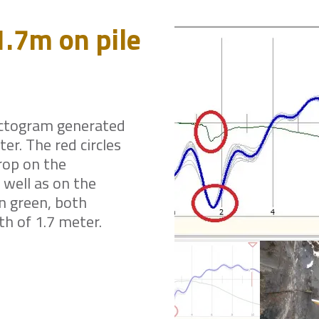
1.7m on pile
ectogram generated
ter. The red circles
rop on the
s well as on the
n green, both
th of 1.7 meter.