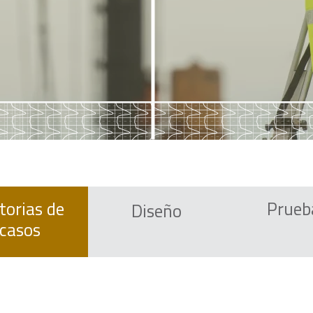
torias de
Prueb
Diseño
casos