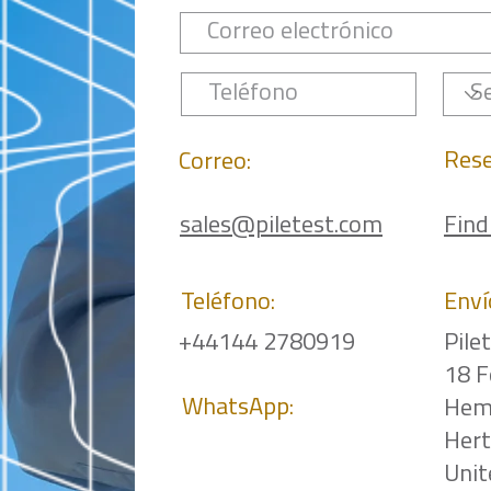
Rese
Correo:
sales@piletest.com
Find
Teléfono:
Enví
+44144 2780919
Pile
18 F
WhatsApp:
Hem
Her
Uni