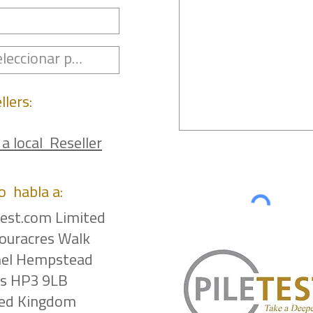
llers:
 a local Reseller
o
habla a:
test.com Limited
ouracres Walk
el Hempstead
ts HP3 9LB
ted Kingdom