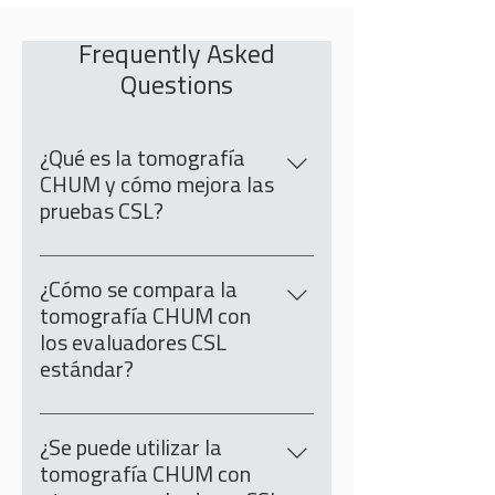
Frequently Asked
Questions
¿Qué es la tomografía
CHUM y cómo mejora las
pruebas CSL?
La tomografía CHUM mejora las
pruebas de registro sónico de
¿Cómo se compara la
orificios cruzados (pruebas CSL) al
tomografía CHUM con
proporcionar visualización de
los evaluadores CSL
defectos en 2D y 3D, lo que permite
estándar?
a los ingenieros evaluar los defectos
Las pruebas estándar de CSL solo
de los pilotes con mayor precisión.
presentan la profundidad y magnitud
¿Se puede utilizar la
de los defectos (unidimensionales).
tomografía CHUM con