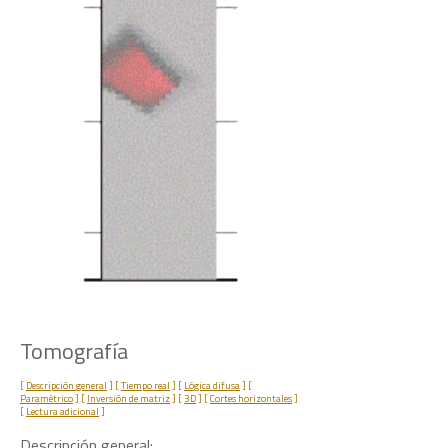
Tomografía
[
Descripción general
] [
Tiempo real
] [
Lógica difusa
] [
Paramétrico
] [
Inversión de matriz
] [
3D
] [
Cortes horizontales
]
[
Lectura adicional
]
Descripción general: