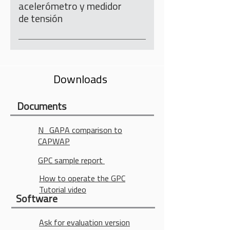
que CAPWAP)
transmite a través de WiFi a la
acelerómetro y medidor
computadora que ejecuta el
de tensión
software de revisión
Un solo pin para el acelerómetro y la
galga extensométrica en un solo
sensor.La imagen a continuación
Downloads
muestra dos (2) sensores con un
total de cuatro transductores: dos
acelerómetros y dos galgas
Documents
extensométricas.
N_GAPA comparison to
CAPWAP
GPC sample report
How to operate the GPC
Tutorial video
Software
Ask for evaluation version