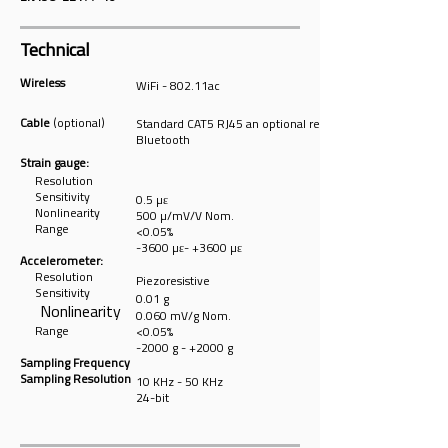
Technical
Wireless
WiFi - 802.11ac
Cable
(optional)
Standard CAT5 RJ45 an optional replacement for
Bluetooth
Strain gauge:
Resolution
Sensitivity
0.5 µε
Nonlin
earity
500 µ/mV/V Nom.
Range
<0.05%
-3600 µε- +3600
µε
Accelerometer:
Resolution
Piezoresistive
Sensitivity
0.01 g
Nonlinearity
0.060 mV/g Nom.
Range
<0.05%
-2000 g - +2000 g
Sampling Frequency
Sampling Resolution
10 KHz - 50 KHz
24-bit