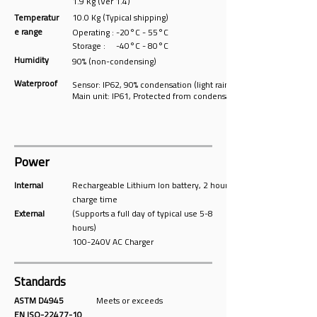
1.9 Kg (Ver 1.4)
Temperatur
10.0 Kg (Typical shipping)
e range
Operating : -20°C - 55°C
Storage : -40°C - 80°C
Humidity
90% (non-condensing)
Waterproof
Sensor: IP62, 90% condensation (light rain)
Main unit: IP61, Protected from condensation
Power
Internal
Rechargeable Lithium Ion battery, 2 hours
charge time
External
(Supports a full day of typical use 5-8
hours)
100-240V AC Charger
Standards
ASTM D4945
Meets or exceeds
EN ISO-22477-10