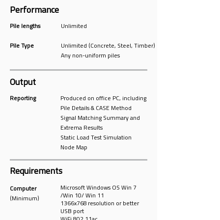
Performance
Pile lengths
Unlimited
Pile Type
Unlimited (Concrete, Steel, Timber)
Any non-uniform piles
Output
Reporting
Produced on office PC, including
Pile Details & CASE Method
Signal Matching Summary and
Extrema Results
Static Load Test Simulation
Node Map
Requirements
Microsoft Windows OS Win 7
Computer
/Win 10/ Win 11
(Minimum)
1366x768 resolution or better
USB port
WiFi 802.11ac