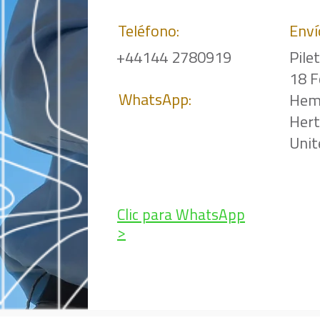
Teléfono:
Enví
+44144 2780919
Pile
18 F
WhatsApp:
Hem
Her
Uni
Clic para WhatsApp
>