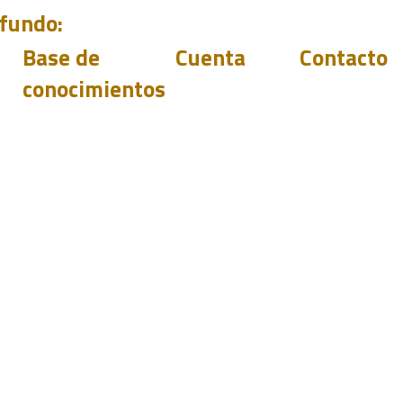
ofundo:
Base de
Cuenta
Contacto
conocimientos
Soporte
Descargas
Acceso
Distribuidore
Preguntas y
Conviérta
se en
respuestas
Eventos
revended
Blog
or
sales@pilete
+44144 278
Piletest.com