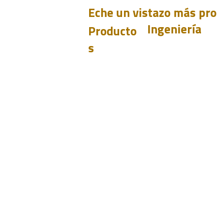
Eche un vistazo más pr
Ingeniería
Producto
s
PET
Aprender
CHUM
Diseño
BIT
Historias de
casos
PSI
Prueba
Analizar