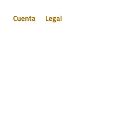
Cuenta
Legal
Renuncia a la
garantía
s
Política de
privacidad
Término y
st.com
condición
0919
Do Not Sell My
Personal Information