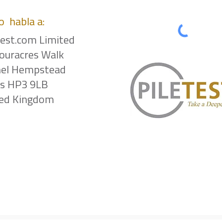
o
habla a:
test.com Limited
ouracres Walk
el Hempstead
ts HP3 9LB
ted Kingdom