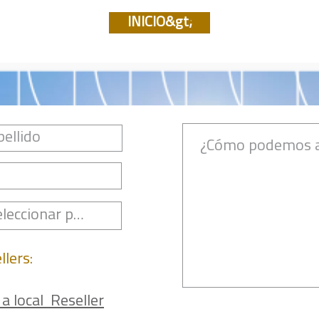
INICIO&gt;
llers:
 a local Reseller